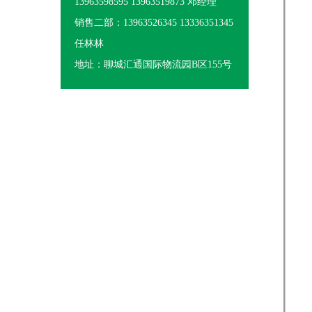
13963598595 13963519873 邓经理
销售二部：13963526345 13336351345
任林林
地址：聊城汇通国际物流园B区155号