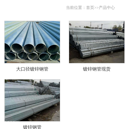
当前位置：
首页
>>
产品中心
大口径镀锌钢管
镀锌钢管现货
镀锌钢管