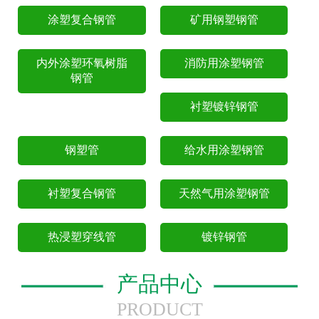
涂塑复合钢管
矿用钢塑钢管
内外涂塑环氧树脂
消防用涂塑钢管
钢管
衬塑镀锌钢管
钢塑管
给水用涂塑钢管
衬塑复合钢管
天然气用涂塑钢管
热浸塑穿线管
镀锌钢管
产品中心
PRODUCT